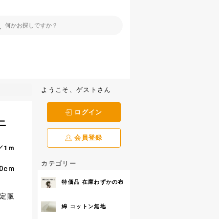
ようこそ、ゲストさん
ログイン
ニ
会員登録
／1m
カテゴリー
0cm
特価品 在庫わずかの布
定販
綿 コットン無地