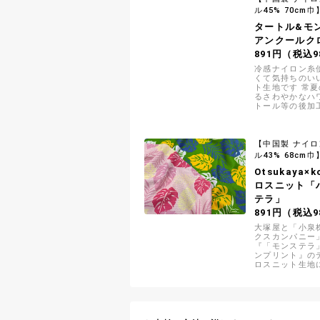
す
ル45% 70cm巾
タートル&モ
アンクールク
891円（税込9
冷感ナイロン糸
くて気持ちのい
ト生地です 常
るさわやかなハ
トール等の後加
形状、編み組織
にしているので
が持続します
【中国製 ナイロ
ル43% 68cm巾
Otsukaya×
ロスニット「
テラ」
891円（税込9
大塚屋と「小泉
クスカンパニー
『「モンステラ
ンプリント』の
ロスニット生地
ール等の後加工
状、編み組織を
しているので半
持続します