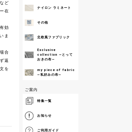
など
ナイロン ラミネート
ー在
その他
有効
いま
北欧風ファブリック
Exclusive
場合
collection ―とって
おきの布―
ず返
文を
my piece of fabric
―私好みの布―
ご案内
特集一覧
お知らせ
ご利用ガイド