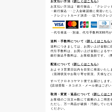
お支払い方法（
詳しくはこちら
）
お支払い方法は「銀行振込」「クレジッ
・銀行振込･･･ご入金確認後に発送いた
・クレジットカード決済･･･以下のクレ
・代引発送･･･別途、代引手数料330
送料・手数料について（
詳しくはこちら
送料につきましては、お買い上げ金額に
代引手数料は、お買い上げ金額によるサ
銀行振込手数料は、お客様負担です。（弊
配送について（
詳しくはこちら
）
およそ３営業日以内を目安に発送いたし
（混雑状況やお取り寄せ状況、天候など
すべてクロネコヤマト便でお届けします
(店頭受取・ネコポス・メール便はござい
取消・変更・返品について（
詳しくはこ
お客様のご注文ｍ数にて裁断の上ご用意
ただし、万一商品が破損・汚損していた
ください。