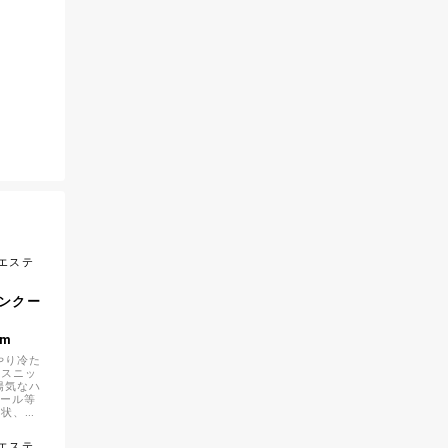
リエステ
ンクー
1m
やり冷た
ロスニッ
陽気なハ
トール等
形状、編
にしてい
が持続し
リエステ