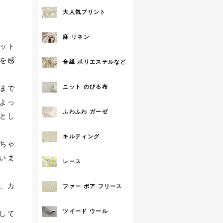
大人気プリント
拡大する
麻 リネン
ット
を感
合繊 ポリエステルなど
ニット のびる布
まで
よっ
ふわふわ ガーゼ
とし
キルティング
ちゃ
いま
レース
、カ
ファー ボア フリース
ツイード ウール
して