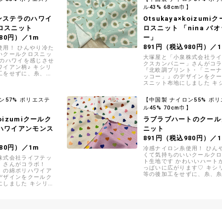
ます
】
ル43% 68cm巾】
ンステラのハワイ
Otsukaya×koizumi
ロスニット
ロスニット 「nina バ
80円）／1m
ー」
891円（税込980円）／
使用！ ひんやり冷た
いクールクロスニッ
大塚屋と「小泉株式会社ラ
夏のハワイを感じさせ
クスカンパニー」さんがコ
ワイアン柄♪ キシリ
『北欧調プリント・「ニー
工をせずに、糸、糸
ッコー」』のデザインをク
を組み合わせて生地
スニット布地にしました キ
半永久的に冷感効果
ル等の後加工をせずに、糸
状、編み組織を組み合わせ
ン57% ポリエステ
【中国製 ナイロン55% ポ
しているので半永久的に冷
】
ル45% 70cm巾】
持続します
koizumiクールク
ラブラブハートのクール
ハワイアンモンス
ニット
891円（税込980円）／
80円）／1m
冷感ナイロン糸使用！ ひん
くて気持ちのいいクールク
株式会社ライフテッ
ト生地です かわいいハート
」さんがコラボ！
っぱいに広がります♡ キシ
」の綿ポリハワイア
等の後加工をせずに、糸、
デザインをクールク
編み組織を組み合わせて生
にしました キシリト
いるので半永久的に冷感効
をせずに、糸、糸形
します
組み合わせて生地に
永久的に冷感効果が