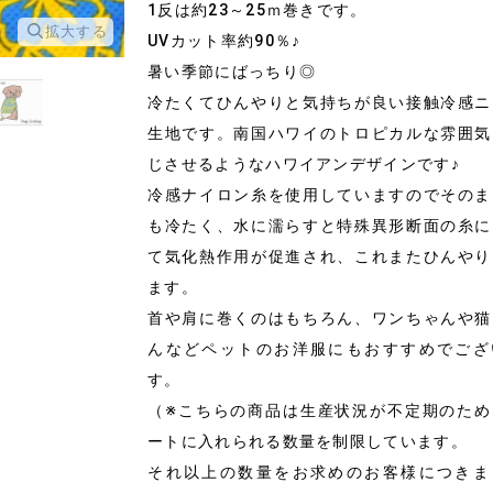
1反は約23～25ｍ巻きです。
拡大する
拡大する
UVカット率約90％♪
暑い季節にばっちり◎
冷たくてひんやりと気持ちが良い接触冷感ニ
生地です。南国ハワイのトロピカルな雰囲気
じさせるようなハワイアンデザインです♪
冷感ナイロン糸を使用していますのでそのま
も冷たく、水に濡らすと特殊異形断面の糸に
て気化熱作用が促進され、これまたひんやり
ます。
首や肩に巻くのはもちろん、ワンちゃんや猫
んなどペットのお洋服にもおすすめでござ
す。
（※こちらの商品は生産状況が不定期のため
ートに入れられる数量を制限しています。
それ以上の数量をお求めのお客様につきま