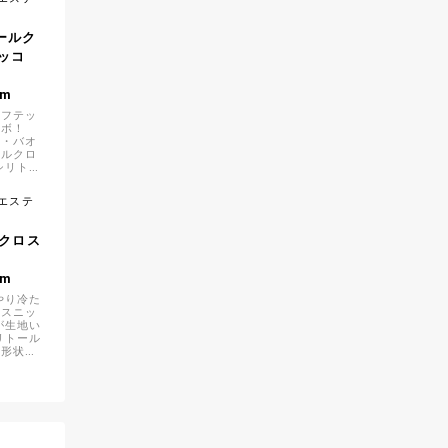
クールク
オッコ
1m
イフテッ
ラボ！
ナ・バオ
ールクロ
シリトー
、糸形
て生地に
リエステ
感効果が
クロス
1m
やり冷た
ロスニッ
が生地い
リトール
糸形状、
地にして
果が持続