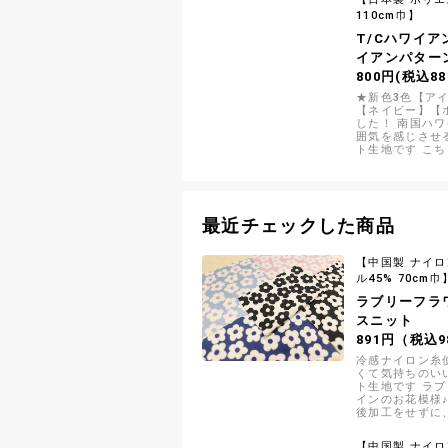
110cm巾】
T/Cハワイ
イアンパター
800円(税込88
★新色3色【ア
【ネイビー】【
した！ 南国ハ
囲気を感じさせる
ト生地です こ
彿とさせる文様
最近チェックした商品
【中国製 ナイロ
ル45% 70cm巾
ラブリーフラ
スニット
891円（税込9
冷感ナイロン糸
くて気持ちのい
ト生地です ラ
インのお花模様
後加工をせずに
組織を組み合わ
ので半永久的に
【中国製 ナイロ