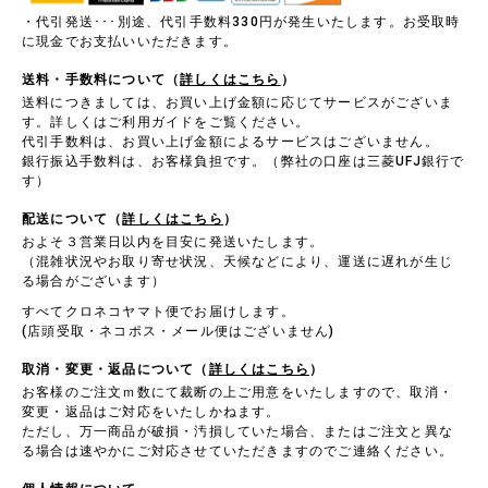
・代引発送･･･別途、代引手数料330円が発生いたします。お受取時
に現金でお支払いいただきます。
送料・手数料について（
詳しくはこちら
）
送料につきましては、お買い上げ金額に応じてサービスがございま
す。詳しくはご利用ガイドをご覧ください。
代引手数料は、お買い上げ金額によるサービスはございません。
銀行振込手数料は、お客様負担です。（弊社の口座は三菱UFJ銀行で
す）
配送について（
詳しくはこちら
）
およそ３営業日以内を目安に発送いたします。
（混雑状況やお取り寄せ状況、天候などにより、運送に遅れが生じ
る場合がございます）
すべてクロネコヤマト便でお届けします。
(店頭受取・ネコポス・メール便はございません)
取消・変更・返品について（
詳しくはこちら
）
お客様のご注文ｍ数にて裁断の上ご用意をいたしますので、取消・
変更・返品はご対応をいたしかねます。
ただし、万一商品が破損・汚損していた場合、またはご注文と異な
る場合は速やかにご対応させていただきますのでご連絡ください。