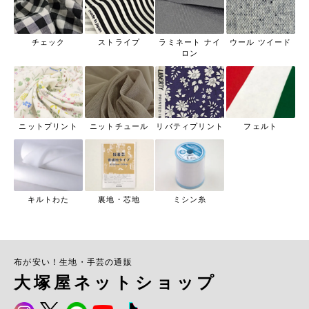
チェック
ストライプ
ラミネート ナイ
ウール ツイード
ロン
ニットプリント
ニットチュール
リバティプリント
フェルト
キルトわた
裏地・芯地
ミシン糸
布が安い！生地・手芸の通販
大塚屋ネットショップ