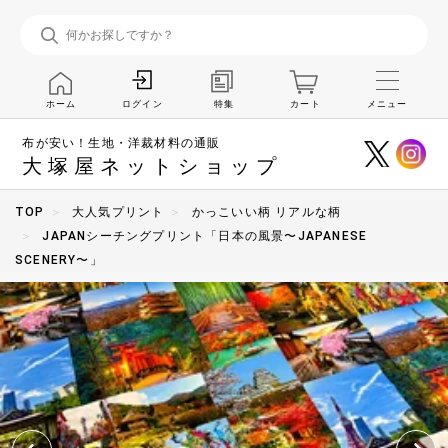
ホーム
特集
カート
メニュー
ログイン
布が安い！生地・洋裁材料の通販
大塚屋ネットショップ
TOP
大人気プリント
かっこいい柄 リアルな柄
JAPANシーチングプリント「日本の風景〜JAPANESE
SCENERY〜」