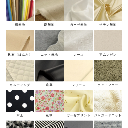
綿無地
麻無地
ガーゼ無地
サテン無地
帆布（はんぷ）
ニット無地
レース
アムンゼン
キルティング
暗幕
フリース
ボア・ファー
水玉
花柄
ガーゼプリント
ジャガードニット