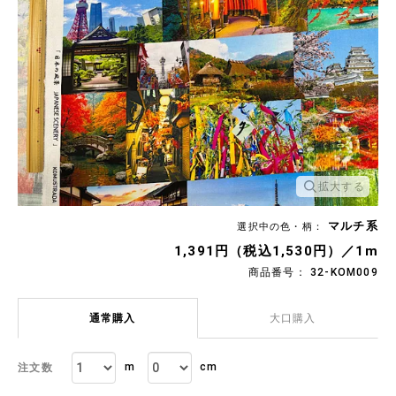
拡大する
マルチ系
選択中の色・柄：
1,391円（税込1,530円）／1m
商品番号： 32-KOM009
通常購入
大口購入
m
cm
注文数