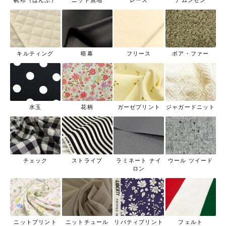
帆布（はんぷ）
ニット無地
レース
アムンゼン
キルティング
暗幕
フリース
ボア・ファー
水玉
花柄
ガーゼプリント
ジャガードニット
チェック
ストライプ
ラミネート ナイ
ウール ツイード
ロン
ニットプリント
ニットチュール
リバティプリント
フェルト