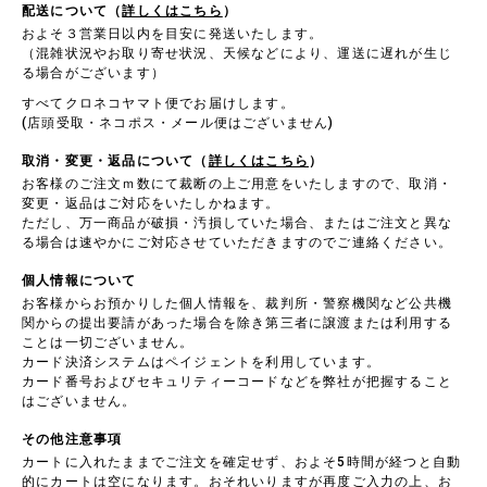
配送について（
詳しくはこちら
）
およそ３営業日以内を目安に発送いたします。
（混雑状況やお取り寄せ状況、天候などにより、運送に遅れが生じ
る場合がございます）
すべてクロネコヤマト便でお届けします。
(店頭受取・ネコポス・メール便はございません)
取消・変更・返品について（
詳しくはこちら
）
お客様のご注文ｍ数にて裁断の上ご用意をいたしますので、取消・
変更・返品はご対応をいたしかねます。
ただし、万一商品が破損・汚損していた場合、またはご注文と異な
る場合は速やかにご対応させていただきますのでご連絡ください。
個人情報について
お客様からお預かりした個人情報を、裁判所・警察機関など公共機
関からの提出要請があった場合を除き第三者に譲渡または利用する
ことは一切ございません。
カード決済システムはペイジェントを利用しています。
カード番号およびセキュリティーコードなどを弊社が把握すること
はございません。
その他注意事項
カートに入れたままでご注文を確定せず、およそ5時間が経つと自動
的にカートは空になります。おそれいりますが再度ご入力の上、お