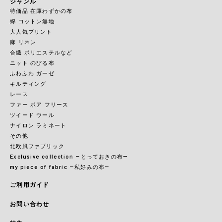
ジャンル
特価品 在庫わずかの布
綿 コットン無地
大人気プリント
麻 リネン
合繊 ポリエステルなど
ニット のびる布
ふわふわ ガーゼ
キルティング
レース
ファー ボア フリース
ツイード ウール
ナイロン ラミネート
その他
北欧風ファブリック
Exclusive collection ―とっておきの布―
my piece of fabric ―私好みの布―
ご利用ガイド
お問い合わせ