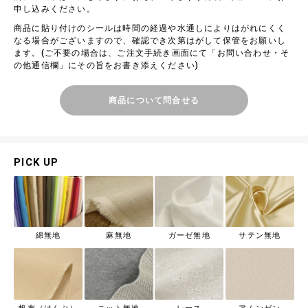
申し込みください。
商品に貼り付けのシールは時間の経過や水通しによりはがれにくく
なる場合がございますので、確認でき次第はがして保管をお願いし
ます。(ご不要の場合は、ご注文手続き画面にて「お問い合わせ・そ
の他通信欄」にその旨をお書き添えください)
商品について問合せる
PICK UP
綿無地
麻無地
ガーゼ無地
サテン無地