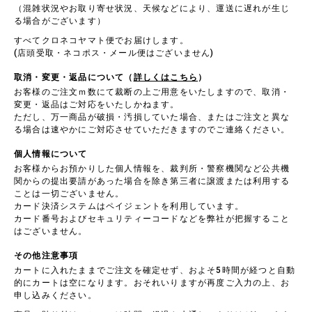
（混雑状況やお取り寄せ状況、天候などにより、運送に遅れが生じ
る場合がございます）
すべてクロネコヤマト便でお届けします。
(店頭受取・ネコポス・メール便はございません)
取消・変更・返品について（
詳しくはこちら
）
お客様のご注文ｍ数にて裁断の上ご用意をいたしますので、取消・
変更・返品はご対応をいたしかねます。
ただし、万一商品が破損・汚損していた場合、またはご注文と異な
る場合は速やかにご対応させていただきますのでご連絡ください。
個人情報について
お客様からお預かりした個人情報を、裁判所・警察機関など公共機
関からの提出要請があった場合を除き第三者に譲渡または利用する
ことは一切ございません。
カード決済システムはペイジェントを利用しています。
カード番号およびセキュリティーコードなどを弊社が把握すること
はございません。
その他注意事項
カートに入れたままでご注文を確定せず、およそ5時間が経つと自動
的にカートは空になります。おそれいりますが再度ご入力の上、お
申し込みください。