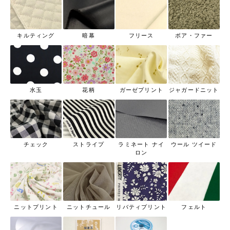
キルティング
暗幕
フリース
ボア・ファー
水玉
花柄
ガーゼプリント
ジャガードニット
チェック
ストライプ
ラミネート ナイ
ウール ツイード
ロン
ニットプリント
ニットチュール
リバティプリント
フェルト