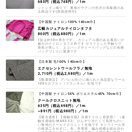
680円（税込748円）／1m
シャンタン織りで、裏地がサテンの光沢が高級感のあ
る商品です(両面使用可)
【中国製 ナイロン100% 140cm巾】
広幅カジュアルナイロンタフタ
800円（税込880円）／1m
1反は約10ｍ巻きです。 カジュアル感のある風合いが
魅力のナイロンタフタ布です サラリとした手触りで、
発色が美しく、エコバッグやトートバッグなどの各種
バッグづくりに最適です
【日本製 毛100% 140cm巾】
エクセレントウールフラノ無地
2,710円（税込2,980円）／1m
【数量限定】 アパレル向けに織られた高品質なウール
100％のフラノ（フランネル）生地です
【中国製 ナイロン55% ポリエステル45% 70cm巾】
クールクロスニット無地
635円（税込698円）／1m
~891円（税込980円）／1m
【吸水速乾】【接触冷感】冷感ナイロン糸使用！ （接
触冷感値Q-MAX0.32） ひんやり冷たくて気持ちのい
い無地のクールクロスニット生地です キシリトール等
の後加工をせずに、糸、糸形状、編み組織を組み合わ