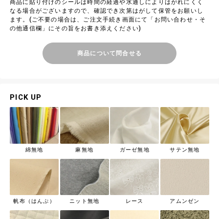
商品に貼り付けのシールは時間の経過や水通しによりはがれにくく
なる場合がございますので、確認でき次第はがして保管をお願いし
ます。(ご不要の場合は、ご注文手続き画面にて「お問い合わせ・そ
の他通信欄」にその旨をお書き添えください)
商品について問合せる
PICK UP
綿無地
麻無地
ガーゼ無地
サテン無地
帆布（はんぷ）
ニット無地
レース
アムンゼン