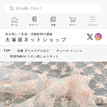
ホーム
特集
カート
メニュー
ログイン
布が安い！生地・洋裁材料の通販
大塚屋ネットショップ
TOP
合繊 ポリエステルなど
チュール メッシュ
韓国fabric リボン刺しゅうネット