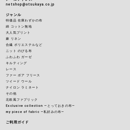
netshop@otsukaya.co.jp
ジャンル
特価品 在庫わずかの布
綿 コットン無地
大人気プリント
麻 リネン
合繊 ポリエステルなど
ニット のびる布
ふわふわ ガーゼ
キルティング
レース
ファー ボア フリース
ツイード ウール
ナイロン ラミネート
その他
北欧風ファブリック
Exclusive collection ―とっておきの布―
my piece of fabric ―私好みの布―
ご利用ガイド