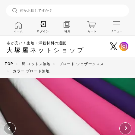
ホーム
特集
カート
メニュー
ログイン
布が安い！生地・洋裁材料の通販
大塚屋ネットショップ
TOP
綿 コットン無地
ブロード ウェザークロス
カラー ブロード無地