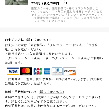
726円（税込798円）／1m
限定カラーを、限定特価で♪麻のゴワツキを感じな
い、くったりソフト加工を施した綿麻シーチング生地
です こちらのカラーのみ「幻のアイビーグリーン」と
して限定特価で掲載しています (詳しくは商品詳細ペ
ージをご覧くださいませ)
お支払い方法（
詳しくはこちら
）
お支払い方法は「銀行振込」「クレジットカード決済」「代引発
送」からお選びください。
・銀行振込･･･ご入金確認後に発送いたします。
・クレジットカード決済･･･以下のクレジットカード決済がご利用い
ただけます。
・代引発送･･･別途、代引手数料330円が発生いたします。お受取時
に現金でお支払いいただきます。
送料・手数料について（
詳しくはこちら
）
送料につきましては、お買い上げ金額に応じてサービスがございま
す。詳しくはご利用ガイドをご覧ください。
代引手数料は、お買い上げ金額によるサービスはございません。