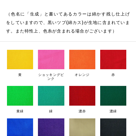
（色名に「生成」と書いてあるカラーは綿かす残し仕上げ
をしていますので、黒いツブ(綿カス)が生地に含まれていま
す。また特性上、色糸が含まれる場合がございます）
黄
ショッキングピ
オレンジ
赤
ンク
黄緑
緑
濃赤
濃緑