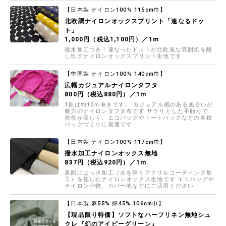
【日本製 ナイロン100% 115cm巾】
北欧調ナイロンオックスプリント「連なるドッ
ト」
1,000円（税込1,100円）／1m
撥水加工つき！連なったドットが北欧風な雰囲気を醸
し出すナイロンオックスプリント生地です
【中国製 ナイロン100% 140cm巾】
広幅カジュアルナイロンタフタ
800円（税込880円）／1m
1反は約10ｍ巻きです。 カジュアル感のある風合いが
魅力のナイロンタフタ布です サラリとした手触りで、
発色が美しく、エコバッグやトートバッグなどの各種
バッグづくりに最適です
【日本製 ナイロン100% 117cm巾】
撥水加工ナイロンオックス無地
837円（税込920円）／1m
表面にはっ水加工（水を弾くアクリルコーティング加
工）を施したナイロンオックス生地です エコバッグや
ナイロン小物、カバー地などにご活用ください
【日本製 麻55% 綿45% 106cm巾】
【現品限り特価】ソフトなハーフリネン無地シュ
クレ『幻のアイビーグリーン』