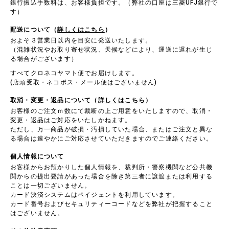
銀行振込手数料は、お客様負担です。（弊社の口座は三菱UFJ銀行で
す）
配送について（
詳しくはこちら
）
およそ３営業日以内を目安に発送いたします。
（混雑状況やお取り寄せ状況、天候などにより、運送に遅れが生じ
る場合がございます）
すべてクロネコヤマト便でお届けします。
(店頭受取・ネコポス・メール便はございません)
取消・変更・返品について（
詳しくはこちら
）
お客様のご注文ｍ数にて裁断の上ご用意をいたしますので、取消・
変更・返品はご対応をいたしかねます。
ただし、万一商品が破損・汚損していた場合、またはご注文と異な
る場合は速やかにご対応させていただきますのでご連絡ください。
個人情報について
お客様からお預かりした個人情報を、裁判所・警察機関など公共機
関からの提出要請があった場合を除き第三者に譲渡または利用する
ことは一切ございません。
カード決済システムはペイジェントを利用しています。
カード番号およびセキュリティーコードなどを弊社が把握すること
はございません。