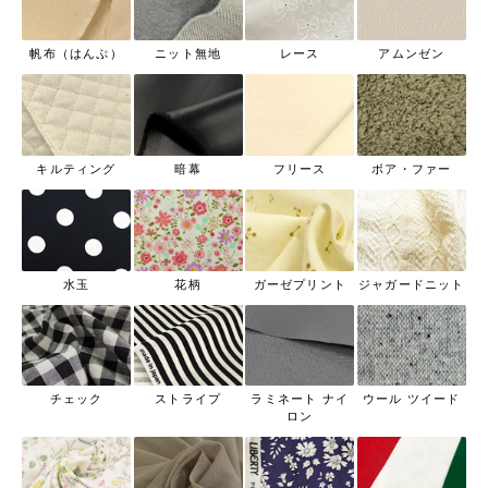
帆布（はんぷ）
ニット無地
レース
アムンゼン
キルティング
暗幕
フリース
ボア・ファー
水玉
花柄
ガーゼプリント
ジャガードニット
チェック
ストライプ
ラミネート ナイ
ウール ツイード
ロン