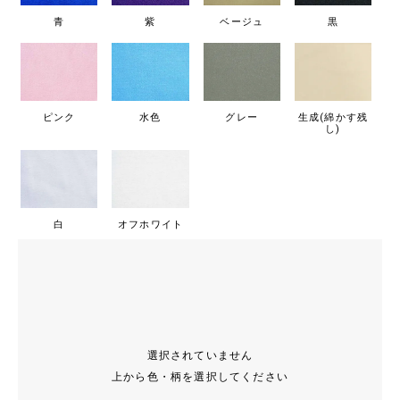
青
紫
ベージュ
黒
ピンク
水色
グレー
生成(綿かす残
し)
白
オフホワイト
選択されていません
上から色・柄を選択してください