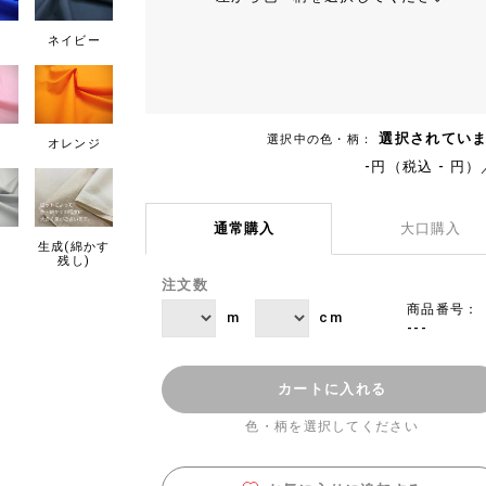
ネイビー
選択されてい
選択中の色・柄：
オレンジ
-円（税込 - 円）
通常購入
大口購入
生成(綿かす
残し)
注文数
商品番号：
m
cm
---
カートに入れる
色・柄を選択してください