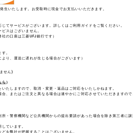
円が発生いたします。お受取時に現金でお支払いいただきます。
）
応じてサービスがございます。詳しくはご利用ガイドをご覧ください。
ービスはございません。
社の口座は三菱UFJ銀行です）
ます。
により、運送に遅れが生じる場合がございます）
。
ません)
ちら
）
をいたしますので、取消・変更・返品はご対応をいたしかねます。
場合、またはご注文と異なる場合は速やかにご対応させていただきますので
判所・警察機関など公共機関からの提出要請があった場合を除き第三者に譲
用しています。
などを弊社が把握することはございません。