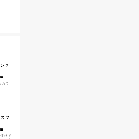
】
レンチ
1m
みカラ
】
クスフ
1m
頃価格で