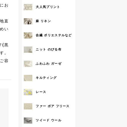
にお
大人気プリント
地直
麻 リネン
めい
合繊 ポリエステルなど
す(黒
ニット のびる布
ます。
ご容
ふわふわ ガーゼ
キルティング
レース
ファー ボア フリース
ツイード ウール