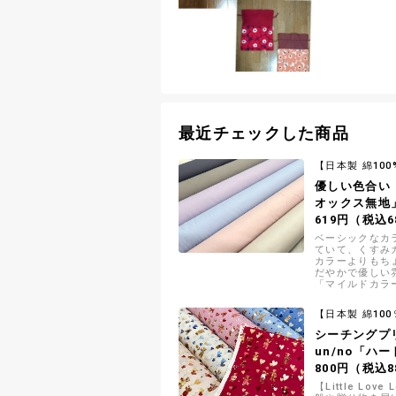
最近チェックした商品
【日本製 綿100
優しい色合い
オックス無地
619円（税込6
ベーシックなカ
ていて、くすみ
カラーよりもち
だやかで優しい
「マイルドカラ
す
【日本製 綿100
シーチングプ
un/no「ハ
800円（税込8
【Little Lov