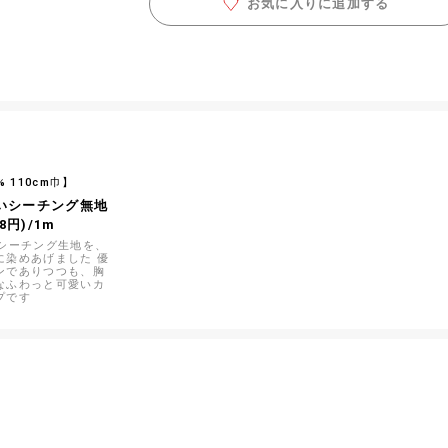
お気に入りに追加する
% 110cm巾】
いシーチング無地
8円)/1m
のシーチング生地を、
に染めあげました 優
ンでありつつも、胸
なふわっと可愛いカ
プです