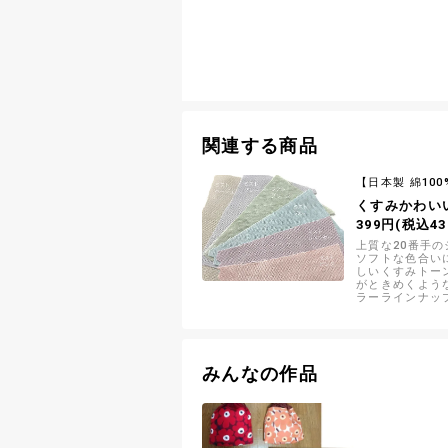
関連する商品
【日本製 綿100
くすみかわい
399円(税込43
上質な20番手
ソフトな色合い
しいくすみトー
がときめくよう
ラーラインナッ
みんなの作品