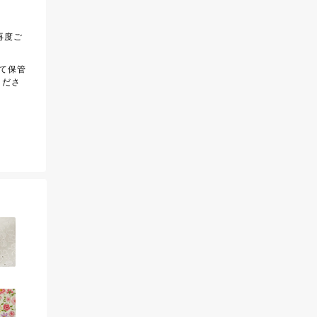
再度ご
て保管
くださ