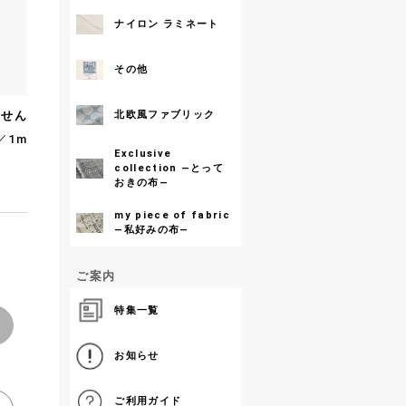
ナイロン ラミネート
その他
ません
北欧風ファブリック
／1m
Exclusive
collection ―とって
おきの布―
my piece of fabric
―私好みの布―
ご案内
特集一覧
お知らせ
ご利用ガイド