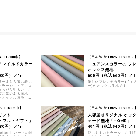
% 110cm巾】
【日本製 綿100% 110cm巾
「マイルドカラー
ニュアンスカラーの フ
」
オックス無地
80円）／1m
600円（税込660円）／
ラーよりも落ち着い
優しいフレンチカラー(くす
カラーやニュアンス
ー)のオックス生地です
ょっぴり明るい、お
雰囲気のある布地
ーオックス無地」で
％ 110cm巾】
【日本製 綿100% 110cm巾
リント
大塚屋オリジナル オッ
ートフル・ギフト」
ォード無地「HOME」
80円）／1m
491円（税込540円）／
e Letter】 ハートの風
使いやすいカラーを、お手