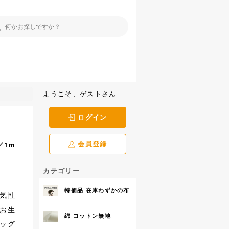
ようこそ、ゲストさん
ログイン
会員登録
／1m
カテゴリー
特価品 在庫わずかの布
気性
お生
綿 コットン無地
ッグ