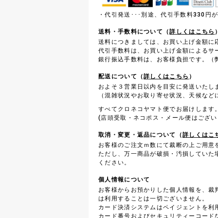
・代引発送･･･別途、代引手数料330
送料・手数料について（
詳しくはこちら
送料につきましては、お買い上げ金額に
代引手数料は、お買い上げ金額によるサ
銀行振込手数料は、お客様負担です。（弊
配送について（
詳しくはこちら
）
およそ３営業日以内を目安に発送いたし
（混雑状況やお取り寄せ状況、天候など
すべてクロネコヤマト便でお届けします
(店頭受取・ネコポス・メール便はござい
取消・変更・返品について（
詳しくはこ
お客様のご注文ｍ数にて裁断の上ご用意
ただし、万一商品が破損・汚損していた
ください。
個人情報について
お客様からお預かりした個人情報を、裁
は利用することは一切ございません。
カード決済システムはペイジェントを利
カード番号およびセキュリティーコード