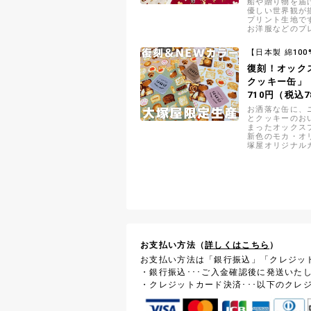
船や贈り物を届
優しい世界観が
プリント生地で
お洋服などのプ
非ご活用くださ
【日本製 綿100
復刻！オック
クッキー缶」
710円（税込7
お洒落な缶に、
とクッキーのお
まったオックス
新色のモカ・オ
塚屋オリジナル
お支払い方法（
詳しくはこちら
）
お支払い方法は「銀行振込」「クレジッ
・銀行振込･･･ご入金確認後に発送いた
・クレジットカード決済･･･以下のクレ