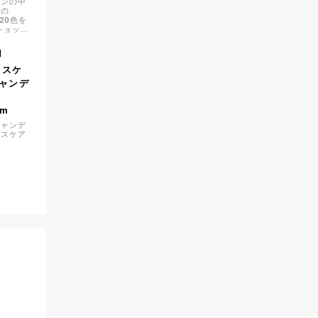
ョンの中
プの
20色を
ショップ
新色５
】
n スケ
ャンデ
1m
キャンデ
たスケア
す