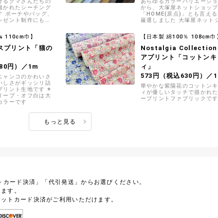
けるクマさんたちの
あらゆるカラーバリエーシ
描かれたシーチング
から、大塚屋ネットショッ
す ポーチやバッグ、
「HOME(原点)」とも言える
レゼント制作にも是
厳選しました 大塚屋ネット
いませ
限定のオリジナル生地です※
色を追加しました
% 110cm巾】
【日本製 綿100％ 108cm巾
スプリント「猫の
Nostalgia Collectio
アプリント「コットンキ
80円）／1m
ィ」
573円（税込630円）／
ニャンコのかわいさ
いしさがギッシリ詰
華やかな紫陽花のコットン
プリント生地です ※
ィが優しいタッチで描かれ
リーブ・オフ白は大
ープリントファブリックで
カラーです
もっと見る
トカード決済」「代引発送」からお選びください。
します。
ジットカード決済がご利用いただけます。