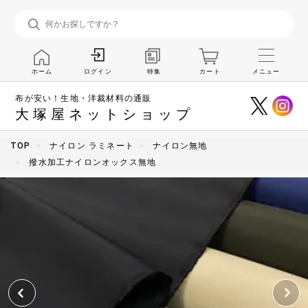
ホーム
特集
カート
メニュー
ログイン
布が安い！生地・洋裁材料の通販
大塚屋ネットショップ
TOP
ナイロン ラミネート
ナイロン無地
撥水加工ナイロンオックス無地