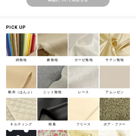
商品について問合せる
PICK UP
綿無地
麻無地
ガーゼ無地
サテン無地
帆布（はんぷ）
ニット無地
レース
アムンゼン
キルティング
暗幕
フリース
ボア・ファー