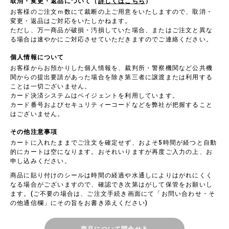
取消・変更・返品について（
詳しくはこちら
）
お客様のご注文ｍ数にて裁断の上ご用意をいたしますので、取消・
変更・返品はご対応をいたしかねます。
ただし、万一商品が破損・汚損していた場合、またはご注文と異な
る場合は速やかにご対応させていただきますのでご連絡ください。
個人情報について
お客様からお預かりした個人情報を、裁判所・警察機関など公共機
関からの提出要請があった場合を除き第三者に譲渡または利用する
ことは一切ございません。
カード決済システムはペイジェントを利用しています。
カード番号およびセキュリティーコードなどを弊社が把握すること
はございません。
その他注意事項
カートに入れたままでご注文を確定せず、およそ5時間が経つと自動
的にカートは空になります。おそれいりますが再度ご入力の上、お
申し込みください。
商品に貼り付けのシールは時間の経過や水通しによりはがれにくく
なる場合がございますので、確認でき次第はがして保管をお願いし
ます。(ご不要の場合は、ご注文手続き画面にて「お問い合わせ・そ
の他通信欄」にその旨をお書き添えください)