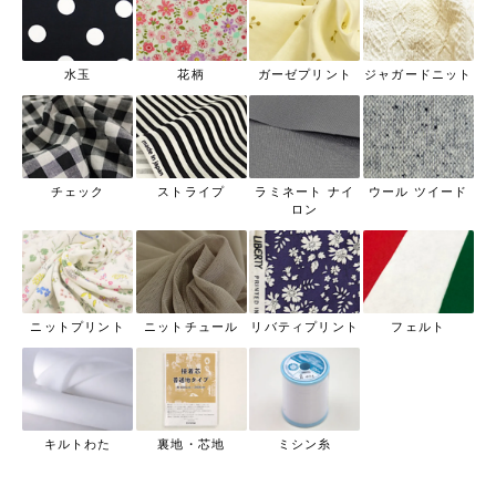
水玉
花柄
ガーゼプリント
ジャガードニット
チェック
ストライプ
ラミネート ナイ
ウール ツイード
ロン
ニットプリント
ニットチュール
リバティプリント
フェルト
キルトわた
裏地・芯地
ミシン糸