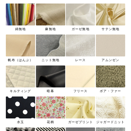
綿無地
麻無地
ガーゼ無地
サテン無地
帆布（はんぷ）
ニット無地
レース
アムンゼン
キルティング
暗幕
フリース
ボア・ファー
水玉
花柄
ガーゼプリント
ジャガードニット