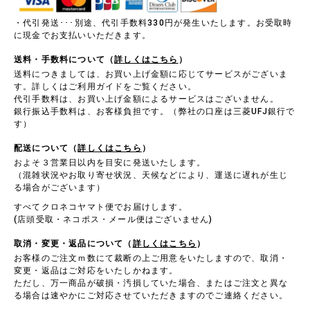
・代引発送･･･別途、代引手数料330円が発生いたします。お受取時
に現金でお支払いいただきます。
送料・手数料について（
詳しくはこちら
）
送料につきましては、お買い上げ金額に応じてサービスがございま
す。詳しくはご利用ガイドをご覧ください。
代引手数料は、お買い上げ金額によるサービスはございません。
銀行振込手数料は、お客様負担です。（弊社の口座は三菱UFJ銀行で
す）
配送について（
詳しくはこちら
）
およそ３営業日以内を目安に発送いたします。
（混雑状況やお取り寄せ状況、天候などにより、運送に遅れが生じ
る場合がございます）
すべてクロネコヤマト便でお届けします。
(店頭受取・ネコポス・メール便はございません)
取消・変更・返品について（
詳しくはこちら
）
お客様のご注文ｍ数にて裁断の上ご用意をいたしますので、取消・
変更・返品はご対応をいたしかねます。
ただし、万一商品が破損・汚損していた場合、またはご注文と異な
る場合は速やかにご対応させていただきますのでご連絡ください。