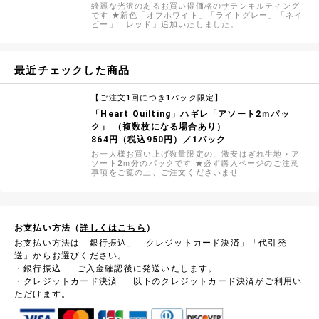
綺麗な光沢のあるお買い得価格のサテンキルティング
です ★新色「オフホワイト」「ライトグレー」「ネイ
ビー」「レッド」追加いたしました。
最近チェックした商品
【ご注文1回につき1パック限定】
「Heart Quilting」ハギレ「アソート2ｍパッ
ク」 （複数枚になる場合あり）
864円（税込950円）／1パック
お一人様お買い上げ数量限定の、激安はぎれ生地・ア
ソート2ｍ分のパックです ★必ず購入ページのご注意
事項をご覧の上、ご注文くださいませ
お支払い方法（
詳しくはこちら
）
お支払い方法は「銀行振込」「クレジットカード決済」「代引発
送」からお選びください。
・銀行振込･･･ご入金確認後に発送いたします。
・クレジットカード決済･･･以下のクレジットカード決済がご利用い
ただけます。