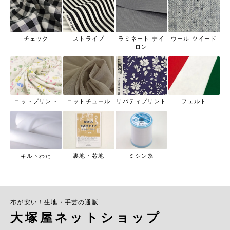
チェック
ストライプ
ラミネート ナイ
ウール ツイード
ロン
ニットプリント
ニットチュール
リバティプリント
フェルト
キルトわた
裏地・芯地
ミシン糸
布が安い！生地・手芸の通販
大塚屋ネットショップ