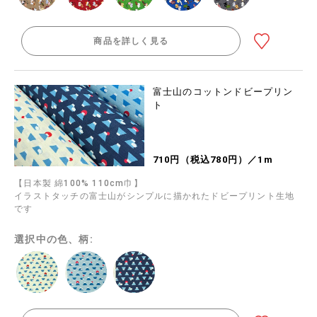
商品を詳しく見る
富士山のコットンドビープリン
ト
710円（税込780円）／1m
【日本製 綿100% 110cm巾】
イラストタッチの富士山がシンプルに描かれたドビープリント生地
です
選択中の色、柄: