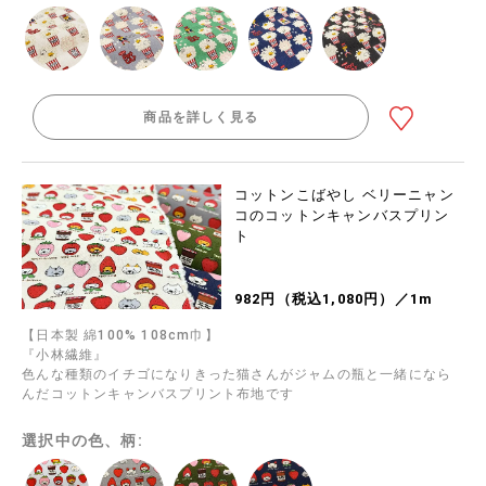
商品を詳しく見る
コットンこばやし ベリーニャン
コのコットンキャンバスプリン
ト
982円（税込1,080円）／1m
【日本製 綿100% 108cm巾】
『小林繊維』
色んな種類のイチゴになりきった猫さんがジャムの瓶と一緒になら
んだコットンキャンバスプリント布地です
選択中の色、柄: