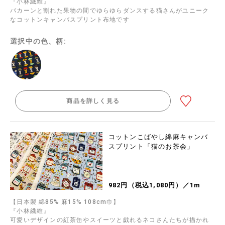
『小林繊維』
パカーンと割れた果物の間でゆらゆらダンスする猫さんがユニーク
なコットンキャンバスプリント布地です
選択中の色、柄:
商品を詳しく見る
コットンこばやし綿麻キャンバ
スプリント「猫のお茶会」
982円（税込1,080円）／1m
【日本製 綿85% 麻15% 108cm巾】
『小林繊維』
可愛いデザインの紅茶缶やスイーツと戯れるネコさんたちが描かれ