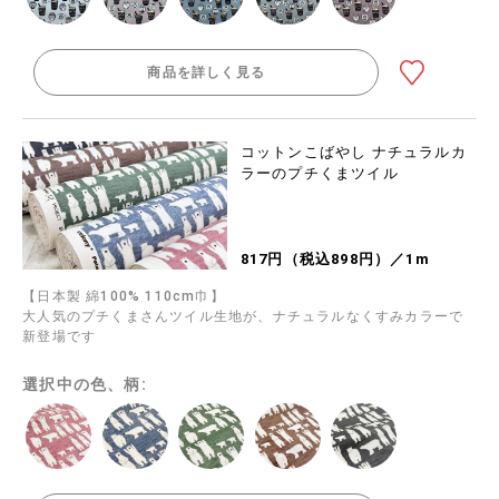
商品を詳しく見る
コットンこばやし ナチュラルカ
ラーのプチくまツイル
817円（税込898円）／1m
【日本製 綿100% 110cm巾】
大人気のプチくまさんツイル生地が、ナチュラルなくすみカラーで
新登場です
選択中の色、柄: