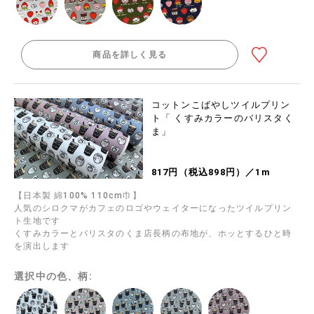
商品を詳しく見る
コットンこばやしツイルプリン
ト「 くすみカラーのバリスタく
ま」
817円（税込898円）／1m
【日本製 綿100% 110cm巾】
人気のシロクマがカフェのロゴやウェイターになったツイルプリン
ト生地です
くすみカラーとバリスタのくま店長柄の布地が、ホッとするひと時
を演出します
選択中の色、柄: