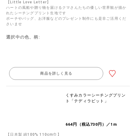
【Little Love Letter】
ハートの風船や贈り物を届けるクマさんたちの優しい世界観が描か
れたシーチングプリント生地です
ポーチやバッグ、お洋服などのプレゼント制作にも是非ご活用くだ
さいませ
選択中の色、柄:
商品を詳しく見る
くすみカラーシーチングプリン
ト「テディラビット」
664円（税込730円）／1m
【日本製 綿100% 110cm巾】