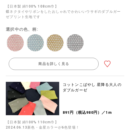
【日本製 綿100% 108cm巾】
蝶ネクタイやリボンをしたおしゃれでかわいいウサギのダブルガー
ゼプリント生地です
選択中の色、柄:
商品を詳しく見る
コットンこばやし 星降る大人の
ダブルガーゼ
891円（税込980円）／1m
【日本製 綿100% 110cm巾】
2024.06.13新色・金星カラーが6色登場！