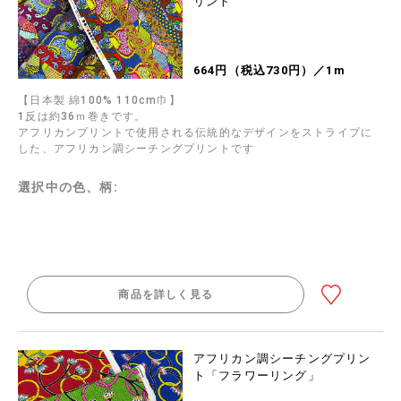
リント
664円（税込730円）／1m
【日本製 綿100% 110cm巾】
1反は約36ｍ巻きです。
アフリカンプリントで使用される伝統的なデザインをストライプに
した、アフリカン調シーチングプリントです
選択中の色、柄:
商品を詳しく見る
アフリカン調シーチングプリン
ト「フラワーリング」