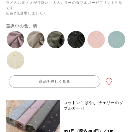
ラメのお星さまが可愛い、大人カラーのダブルガーゼプリント生地
です
新色2色登場しました♪
選択中の色、柄:
商品を詳しく見る
コットンこばやし チェリーのダ
ブルガーゼ
891円（税込980円）／1m