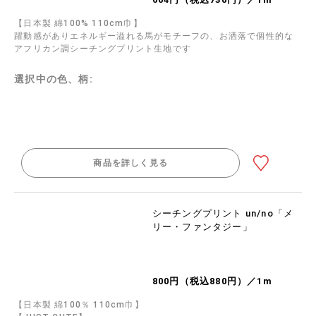
【日本製 綿100% 110cm巾】
躍動感がありエネルギー溢れる馬がモチーフの、お洒落で個性的な
アフリカン調シーチングプリント生地です
選択中の色、柄:
商品を詳しく見る
シーチングプリント un/no「メ
リー・ファンタジー」
800円（税込880円）／1m
【日本製 綿100％ 110cm巾】