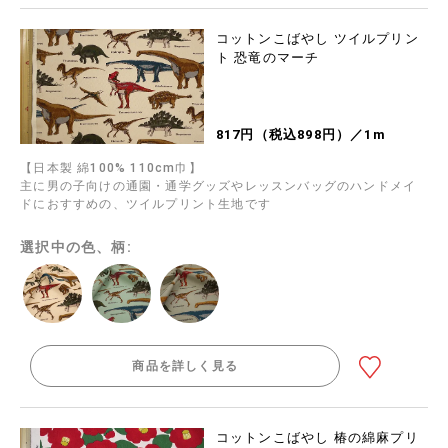
コットンこばやし ツイルプリン
ト 恐竜のマーチ
817円（税込898円）／1m
【日本製 綿100% 110cm巾】
主に男の子向けの通園・通学グッズやレッスンバッグのハンドメイ
ドにおすすめの、ツイルプリント生地です
選択中の色、柄:
商品を詳しく見る
コットンこばやし 椿の綿麻プリ