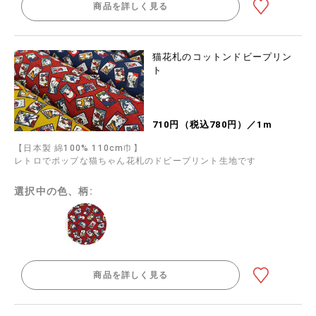
商品を詳しく見る
猫花札のコットンドビープリン
ト
710円（税込780円）／1m
【日本製 綿100% 110cm巾】
レトロでポップな猫ちゃん花札のドビープリント生地です
選択中の色、柄:
商品を詳しく見る