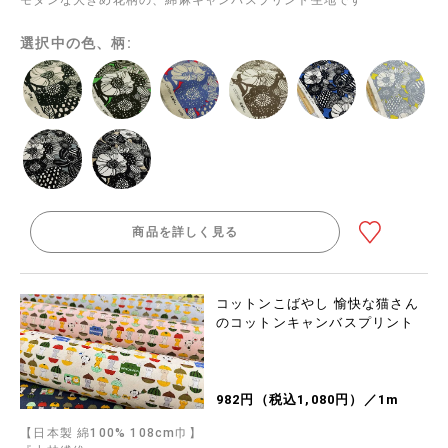
モダンな大きめ花柄の、綿麻キャンバスプリント生地です
選択中の色、柄:
商品を詳しく見る
コットンこばやし 愉快な猫さん
のコットンキャンバスプリント
982円（税込1,080円）／1m
【日本製 綿100% 108cm巾】