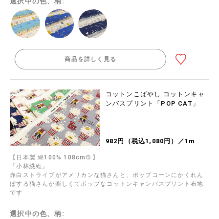
選択中の色、柄:
商品を詳しく見る
コットンこばやし コットンキャ
ンバスプリント「POP CAT」
982円（税込1,080円）／1m
【日本製 綿100% 108cm巾】
『小林繊維』
赤白ストライプがアメリカンな猫さんと、ポップコーンにかくれん
ぼする猫さんが楽しくてポップなコットンキャンバスプリント布地
です
選択中の色、柄: