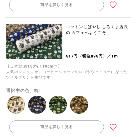
商品を詳しく見る
コットンこばやし しろくま店長
の カフェへようこそ
817円（税込898円）／1m
【日本製 綿100% 110cm巾】
人気のシロクマが、コーヒーショップのロゴやウェイターになった
ツイルプリント生地です
選択中の色、柄:
商品を詳しく見る