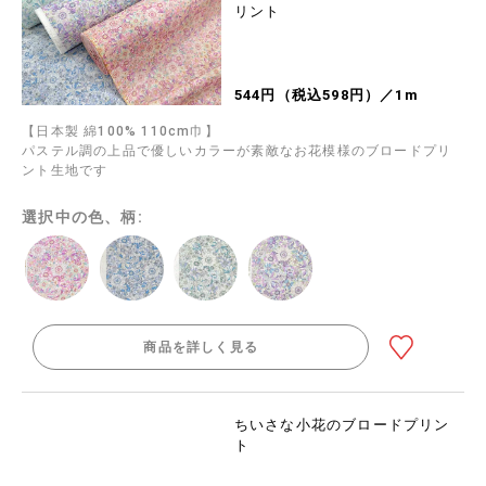
リント
544円（税込598円）／1m
【日本製 綿100% 110cm巾】
パステル調の上品で優しいカラーが素敵なお花模様のブロードプリ
ント生地です
選択中の色、柄:
商品を詳しく見る
ちいさな小花のブロードプリン
ト