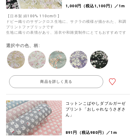
1,000円（税込1,100円）／1m
【日本製 綿100% 110cm巾】
ドビー織りのサザンクロス生地に、サクラの模様が描かれた、和調
プリントファブリックです
生地に織りの表情があり、浴衣や和雑貨制作にとてもおすすめです
選択中の色、柄:
商品を詳しく見る
コットンこばやしダブルガーゼ
プリント「おしゃれなうさぎさ
ん」
891円（税込980円）／1m