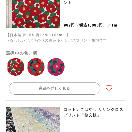
ント
982円（税込1,080円）／1m
【日本製 綿85% 麻15% 110cm巾】
うるわしいツバキの花の綿麻キャンバスプリント生地です
選択中の色、柄:
商品を詳しく見る
コットンこばやし サザンクロス
プリント「桜文様」