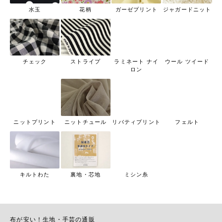
水玉
花柄
ガーゼプリント
ジャガードニット
チェック
ストライプ
ラミネート ナイ
ウール ツイード
ロン
ニットプリント
ニットチュール
リバティプリント
フェルト
キルトわた
裏地・芯地
ミシン糸
布が安い！生地・手芸の通販