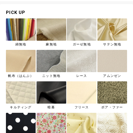
PICK UP
綿無地
麻無地
ガーゼ無地
サテン無地
帆布（はんぷ）
ニット無地
レース
アムンゼン
キルティング
暗幕
フリース
ボア・ファー