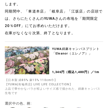
します。
同期間中、「車道本店」「岐阜店」「江坂店」の店頭で
は、さらにたくさんのYUWAさんの布地を「期間限定
20％OFF」にてお求めいただけます。
在庫がなくなり次第、終了となります。
YUWA綿麻キャンバスプリント
「Eleanor（エレノア）」
1,346円（税込1,480円）／1m
【日本製 綿85% 麻15% 110cm巾】
【YUWA(有輪商店) LIVE LIFE COLLECTION】
上品で華やかなバラが程よいサイズ感で描かれた、綿麻キャンバス
生地です
選択中の色、柄: