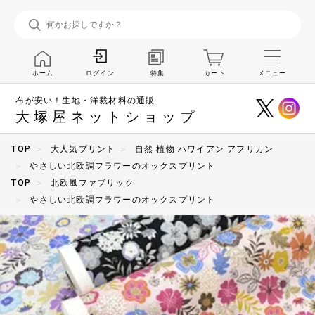
ホーム
特集
カート
メニュー
ログイン
布が安い！生地・洋裁材料の通販
大塚屋ネットショップ
TOP
大人気プリント
自然 植物 ハワイアン アフリカン
やさしい北欧調フラワーのオックスプリント
TOP
北欧風ファブリック
やさしい北欧調フラワーのオックスプリント