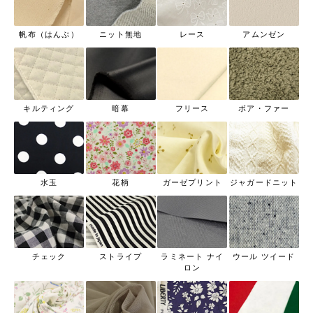
帆布（はんぷ）
ニット無地
レース
アムンゼン
キルティング
暗幕
フリース
ボア・ファー
水玉
花柄
ガーゼプリント
ジャガードニット
チェック
ストライプ
ラミネート ナイ
ウール ツイード
ロン