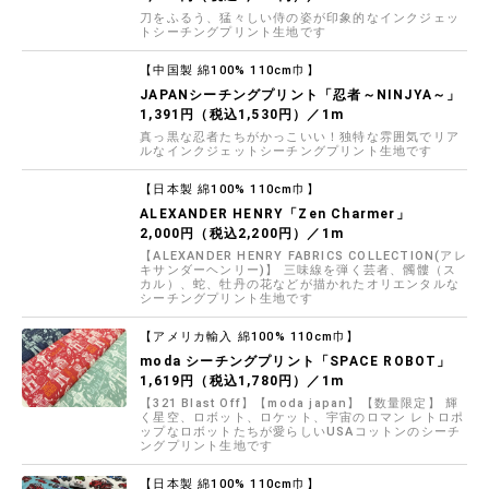
刀をふるう、猛々しい侍の姿が印象的なインクジェッ
トシーチングプリント生地です
【中国製 綿100% 110cm巾】
JAPANシーチングプリント「忍者～NINJYA～」
1,391円（税込1,530円）／1m
真っ黒な忍者たちがかっこいい！独特な雰囲気でリア
ルなインクジェットシーチングプリント生地です
【日本製 綿100% 110cm巾】
ALEXANDER HENRY「Zen Charmer」
2,000円（税込2,200円）／1m
【ALEXANDER HENRY FABRICS COLLECTION(アレ
キサンダーヘンリー)】 三味線を弾く芸者、髑髏（ス
カル）、蛇、牡丹の花などが描かれたオリエンタルな
シーチングプリント生地です
【アメリカ輸入 綿100% 110cm巾】
moda シーチングプリント「SPACE ROBOT」
1,619円（税込1,780円）／1m
【321 Blast Off】【moda japan】【数量限定】 輝
く星空、ロボット、ロケット、宇宙のロマン レトロポ
ップなロボットたちが愛らしいUSAコットンのシーチ
ングプリント生地です
【日本製 綿100% 110cm巾】