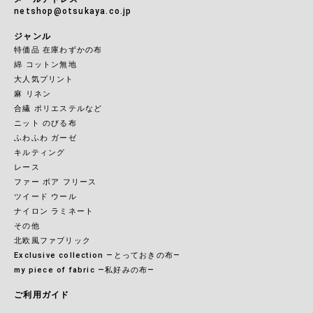
netshop@otsukaya.co.jp
ジャンル
特価品 在庫わずかの布
綿 コットン無地
大人気プリント
麻 リネン
合繊 ポリエステルなど
ニット のびる布
ふわふわ ガーゼ
キルティング
レース
ファー ボア フリース
ツイード ウール
ナイロン ラミネート
その他
北欧風ファブリック
Exclusive collection ―とっておきの布―
my piece of fabric ―私好みの布―
ご利用ガイド