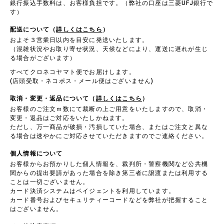
銀行振込手数料は、お客様負担です。（弊社の口座は三菱UFJ銀行で
す）
配送について（
詳しくはこちら
）
およそ３営業日以内を目安に発送いたします。
（混雑状況やお取り寄せ状況、天候などにより、運送に遅れが生じ
る場合がございます）
すべてクロネコヤマト便でお届けします。
(店頭受取・ネコポス・メール便はございません)
取消・変更・返品について（
詳しくはこちら
）
お客様のご注文ｍ数にて裁断の上ご用意をいたしますので、取消・
変更・返品はご対応をいたしかねます。
ただし、万一商品が破損・汚損していた場合、またはご注文と異な
る場合は速やかにご対応させていただきますのでご連絡ください。
個人情報について
お客様からお預かりした個人情報を、裁判所・警察機関など公共機
関からの提出要請があった場合を除き第三者に譲渡または利用する
ことは一切ございません。
カード決済システムはペイジェントを利用しています。
カード番号およびセキュリティーコードなどを弊社が把握すること
はございません。