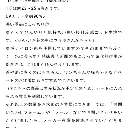
【抗菌・消臭機能】【吸水速乾】
1反は約23〜25ｍ巻きです。
UVカット率約90％♪
暑い季節にばっちり◎
冷たくてひんやりと気持ちが良い接触冷感ニット生地で
す。かわいいお花の中にウサギさんがちらり♪
冷感ナイロン糸を使用していますのでそのままでも冷た
く、水に濡らすと特殊異形断面の糸によって気化熱作用が
促進され、これまたひんやりとします。
首や肩に巻くのはもちろん、ワンちゃんや猫ちゃんなどペ
ットのお洋服にもおすすめでございます。
（※こちらの商品は生産状況が不定期のため、カートに入れ
られる数量を制限しています。
それ以上の数量をお求めのお客様につきましては、「お問
い合わせフォーム」や「メール」などでお問い合わせをい
ただけましたら、メーカー在庫を確認させていただきま