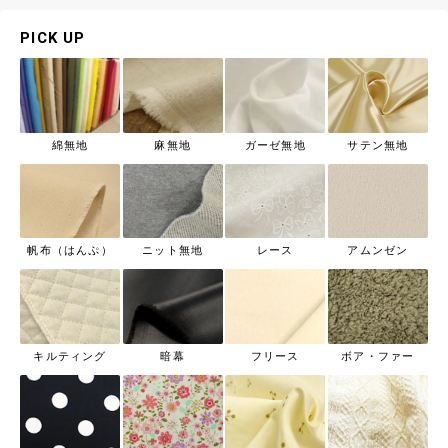
PICK UP
綿無地
麻無地
ガーゼ無地
サテン無地
帆布（はんぷ）
ニット無地
レース
アムンゼン
キルティング
暗幕
フリース
ボア・ファー