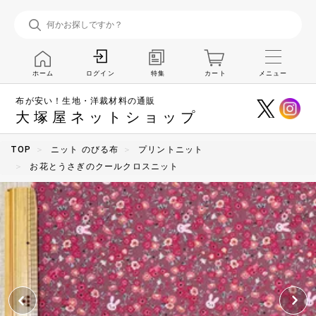
ホーム
特集
カート
メニュー
ログイン
布が安い！生地・洋裁材料の通販
大塚屋ネットショップ
TOP
ニット のびる布
プリントニット
お花とうさぎのクールクロスニット