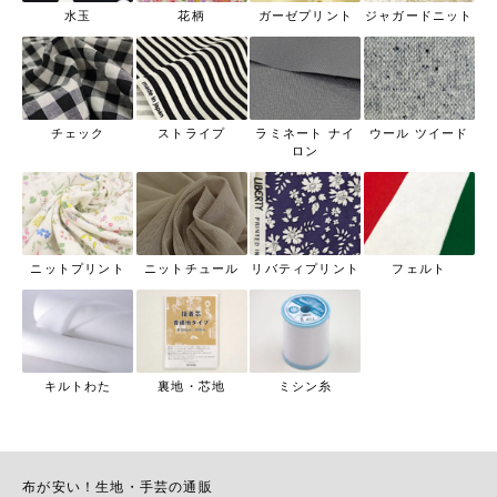
水玉
花柄
ガーゼプリント
ジャガードニット
チェック
ストライプ
ラミネート ナイ
ウール ツイード
ロン
ニットプリント
ニットチュール
リバティプリント
フェルト
キルトわた
裏地・芯地
ミシン糸
布が安い！生地・手芸の通販