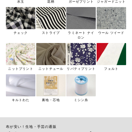
水玉
花柄
ガーゼプリント
ジャガードニット
チェック
ストライプ
ラミネート ナイ
ウール ツイード
ロン
ニットプリント
ニットチュール
リバティプリント
フェルト
キルトわた
裏地・芯地
ミシン糸
布が安い！生地・手芸の通販