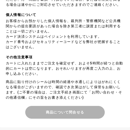
る場合は速やかにご対応させていただきますのでご連絡ください。
個人情報について
お客様からお預かりした個人情報を、裁判所・警察機関など公共機
関からの提出要請があった場合を除き第三者に譲渡または利用する
ことは一切ございません。
カード決済システムはペイジェントを利用しています。
カード番号およびセキュリティーコードなどを弊社が把握すること
はございません。
その他注意事項
カートに入れたままでご注文を確定せず、およそ5時間が経つと自動
的にカートは空になります。おそれいりますが再度ご入力の上、お
申し込みください。
商品に貼り付けのシールは時間の経過や水通しによりはがれにくく
なる場合がございますので、確認でき次第はがして保管をお願いし
ます。(ご不要の場合は、ご注文手続き画面にて「お問い合わせ・そ
の他通信欄」にその旨をお書き添えください)
商品について問合せる