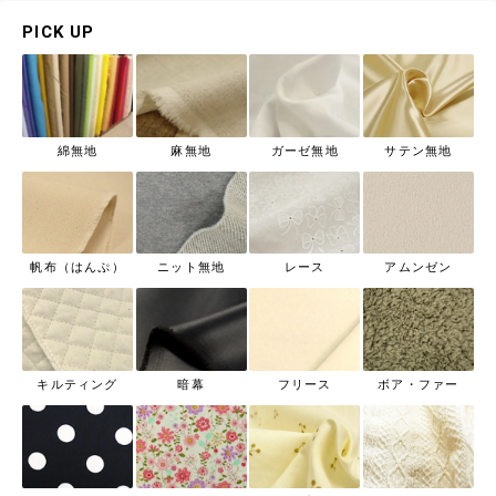
PICK UP
綿無地
麻無地
ガーゼ無地
サテン無地
帆布（はんぷ）
ニット無地
レース
アムンゼン
キルティング
暗幕
フリース
ボア・ファー