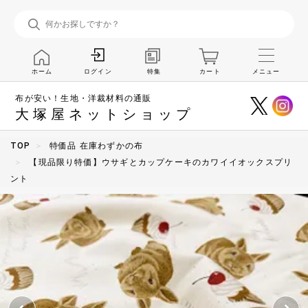
ホーム
特集
カート
メニュー
ログイン
布が安い！生地・洋裁材料の通販
大塚屋ネットショップ
TOP
特価品 在庫わずかの布
【現品限り特価】ウサギとカップケーキのカワイイオックスプリ
ント