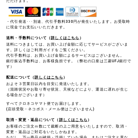
ただけます。
・代引発送･･･別途、代引手数料330円が発生いたします。お受取時
に現金でお支払いいただきます。
送料・手数料について（
詳しくはこちら
）
送料につきましては、お買い上げ金額に応じてサービスがございま
す。詳しくはご利用ガイドをご覧ください。
代引手数料は、お買い上げ金額によるサービスはございません。
銀行振込手数料は、お客様負担です。（弊社の口座は三菱UFJ銀行で
す）
配送について（
詳しくはこちら
）
およそ３営業日以内を目安に発送いたします。
（混雑状況やお取り寄せ状況、天候などにより、運送に遅れが生じ
る場合がございます）
すべてクロネコヤマト便でお届けします。
(店頭受取・ネコポス・メール便はございません)
取消・変更・返品について（
詳しくはこちら
）
お客様のご注文ｍ数にて裁断の上ご用意をいたしますので、取消・
変更・返品はご対応をいたしかねます。
ただし、万一商品が破損・汚損していた場合、またはご注文と異な