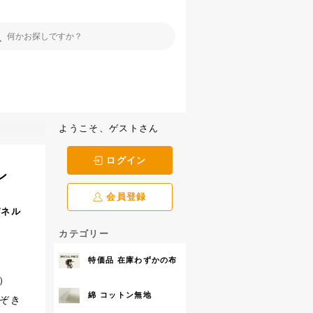
ようこそ、ゲストさん
ログイン
ン
会員登録
パネル
カテゴリー
特価品 在庫わずかの布
コ）
綿 コットン無地
ぞき