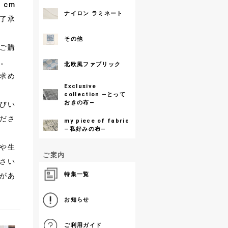
、cm
ナイロン ラミネート
了承
その他
ルご購
す。
北欧風ファブリック
求め
Exclusive
collection ―とって
おきの布―
びい
ださ
my piece of fabric
―私好みの布―
やや生
ご案内
さい
特集一覧
合があ
お知らせ
ご利用ガイド