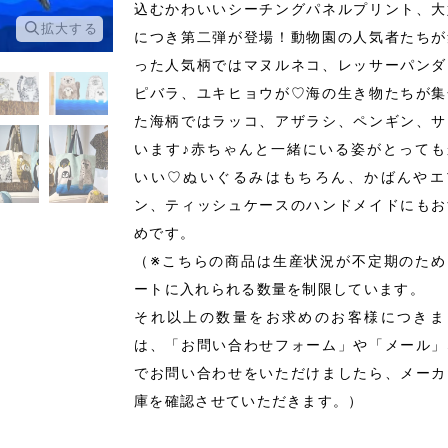
込むかわいいシーチングパネルプリント、大
拡大する
拡大する
につき第二弾が登場！動物園の人気者たちが
った人気柄ではマヌルネコ、レッサーパンダ
ピバラ、ユキヒョウが♡海の生き物たちが集
た海柄ではラッコ、アザラシ、ペンギン、サ
います♪赤ちゃんと一緒にいる姿がとっても
いい♡ぬいぐるみはもちろん、かばんやエ
ン、ティッシュケースのハンドメイドにもお
めです。
（※こちらの商品は生産状況が不定期のため
ートに入れられる数量を制限しています。
それ以上の数量をお求めのお客様につきま
は、「お問い合わせフォーム」や「メール」
でお問い合わせをいただけましたら、メーカ
庫を確認させていただきます。）