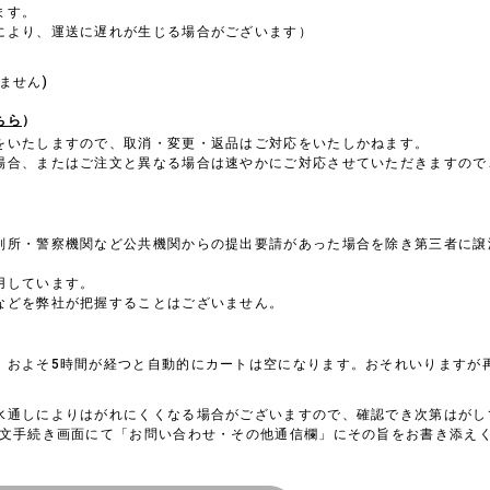
ます。
により、運送に遅れが生じる場合がございます）
。
ません)
ちら
）
をいたしますので、取消・変更・返品はご対応をいたしかねます。
場合、またはご注文と異なる場合は速やかにご対応させていただきますので
判所・警察機関など公共機関からの提出要請があった場合を除き第三者に譲
用しています。
などを弊社が把握することはございません。
、およそ5時間が経つと自動的にカートは空になります。おそれいりますが
水通しによりはがれにくくなる場合がございますので、確認でき次第はがし
注文手続き画面にて「お問い合わせ・その他通信欄」にその旨をお書き添え