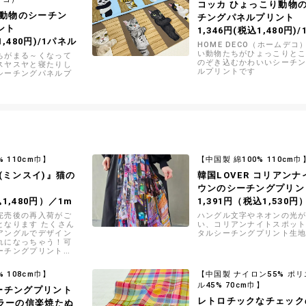
コッカ ひょっこり動物
る動物のシーチン
チングパネルプリント
ント
1,346円(税込1,480円)
1,480円)/1パネル
HOME DECO（ホームデコ
い動物たちがひょっこりと
ちがまる～くなって
のぞき込むかわいいシーチ
スヤスヤと寝たりし
ルプリントです
シーチングパネルプ
% 110cm巾】
【中国製 綿100% 110cm巾
m(ミンスイ)』猫の
韓国LOVER コリアンナ
ウンのシーチングプリン
込1,480円）／1m
1,391円（税込1,530円
完売後の再入荷がご
ハングル文字やネオンの光
となります たくさん
い、コリアンナイトスポッ
アングルでデザイン
タルシーチングプリント生
れになっちゃう！可
ーチングプリント生
% 108cm巾】
【中国製 ナイロン55% ポ
ル45% 70cm巾】
シーチングプリント
レトロチックなチェック
ラーの信楽焼たぬ