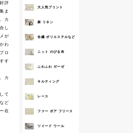
好評
大人気プリント
拡大する
集ま
、カ
麻 リネン
合し
メが
合繊 ポリエステルなど
かわ
ニット のびる布
プロ
すす
ふわふわ ガーゼ
、カ
キルティング
して
レース
など
ー在
ファー ボア フリース
ツイード ウール