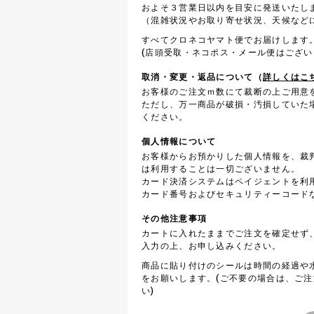
およそ３営業日以内を目安に発送いたし
（混雑状況やお取り寄せ状況、天候など
すべてクロネコヤマト便でお届けします
(店頭受取・ネコポス・メール便はござい
取消・変更・返品について（
詳しくはこ
お客様のご注文ｍ数にて裁断の上ご用意
ただし、万一商品が破損・汚損していた
ください。
個人情報について
お客様からお預かりした個人情報を、裁
は利用することは一切ございません。
カード決済システムはペイジェントを利
カード番号およびセキュリティーコード
その他注意事項
カートに入れたままでご注文を確定せず
入力の上、お申し込みください。
商品に貼り付けのシールは時間の経過や
をお願いします。(ご不要の場合は、ご
い)