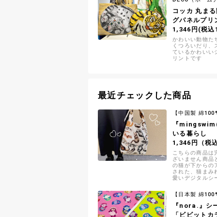
コッカ 丸ま
グパネルプリ
1,346円(税込
かわいい動物た
くつろいだり、
ているかわいい
リントです
最近チェックした商品
【中国製 綿100
『mingswi
いる暮らし
1,346円（税
こちらの商品は
ざいません商品
の猫が下からの
された、猫まみ
愛いデジタルシ
地です
【日本製 綿100
『nora.』
「ビビットカ