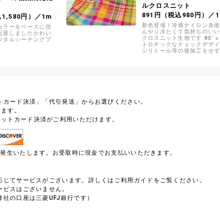
ルクロスニット
891円（税込980円）／
込1,580円）／1m
新色登場！冷感ナイロン糸使
カラーをベースに信
んやり冷たくて気持ちのい
配置しましたかわい
クロスニット生地です 80`
ジタルシーチングプ
トロチックなチェックデザイ
シリトール等の後加工をせ
糸、糸形状、編み組織を組
て生地にしているので半永
感効果が持続します
トカード決済」「代引発送」からお選びください。
します。
ジットカード決済がご利用いただけます。
円が発生いたします。お受取時に現金でお支払いいただきます。
）
応じてサービスがございます。詳しくはご利用ガイドをご覧ください。
ービスはございません。
社の口座は三菱UFJ銀行です）