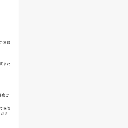
ご連絡
渡また
再度ご
て保管
くださ