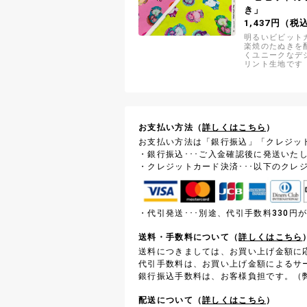
き」
1,437円（税
明るいビビット
楽焼のたぬきを
くユニークなデ
リント生地です
お支払い方法（
詳しくはこちら
）
お支払い方法は「銀行振込」「クレジッ
・銀行振込･･･ご入金確認後に発送いた
・クレジットカード決済･･･以下のクレ
・代引発送･･･別途、代引手数料330
送料・手数料について（
詳しくはこちら
送料につきましては、お買い上げ金額に
代引手数料は、お買い上げ金額によるサ
銀行振込手数料は、お客様負担です。（弊
配送について（
詳しくはこちら
）