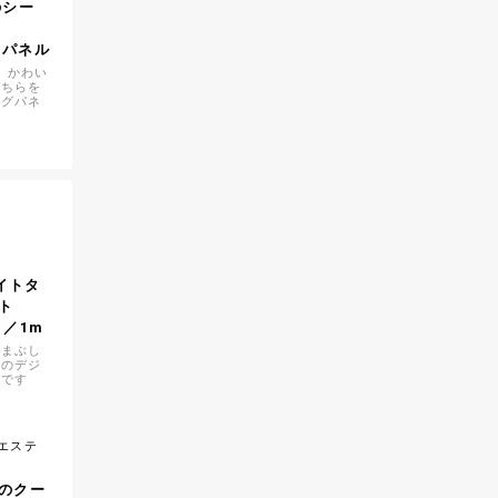
のシー
/1パネル
） かわい
こちらを
ングパネ
】
イトタ
ト
）／1m
がまぶし
トのデジ
地です
リエステ
のクー