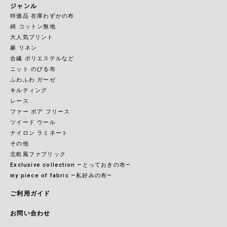
ジャンル
特価品 在庫わずかの布
綿 コットン無地
大人気プリント
麻 リネン
合繊 ポリエステルなど
ニット のびる布
ふわふわ ガーゼ
キルティング
レース
ファー ボア フリース
ツイード ウール
ナイロン ラミネート
その他
北欧風ファブリック
Exclusive collection ―とっておきの布―
my piece of fabric ―私好みの布―
ご利用ガイド
お問い合わせ