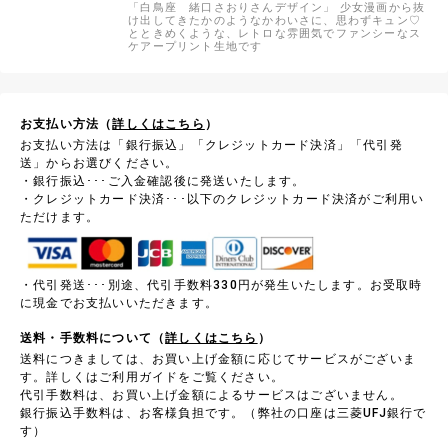
「白鳥座 緒口さおりさんデザイン」 少女漫画から抜
け出してきたかのようなかわいさに、思わずキュン♡
とときめくような、レトロな雰囲気でファンシーなス
ケアープリント生地です
お支払い方法（
詳しくはこちら
）
お支払い方法は「銀行振込」「クレジットカード決済」「代引発
送」からお選びください。
・銀行振込･･･ご入金確認後に発送いたします。
・クレジットカード決済･･･以下のクレジットカード決済がご利用い
ただけます。
・代引発送･･･別途、代引手数料330円が発生いたします。お受取時
に現金でお支払いいただきます。
送料・手数料について（
詳しくはこちら
）
送料につきましては、お買い上げ金額に応じてサービスがございま
す。詳しくはご利用ガイドをご覧ください。
代引手数料は、お買い上げ金額によるサービスはございません。
銀行振込手数料は、お客様負担です。（弊社の口座は三菱UFJ銀行で
す）