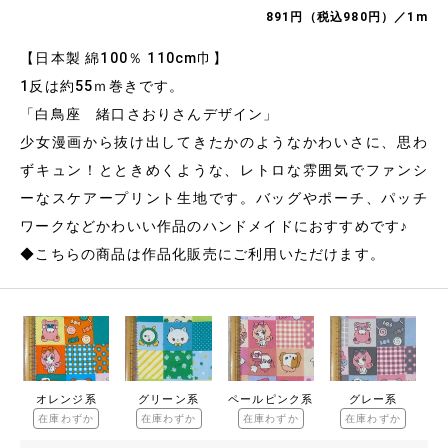
891円（税込980円）／1m
【日本製 綿100％ 110cm巾】
1反は約55ｍ巻きです。
「白鳥座 緒口さおりさんデザイン」
少女漫画から抜け出してきたかのようなかわいさに、思わ
ずキュン！とときめくような、レトロな雰囲気でファンシ
ーなスケアープリント生地です。バッグやポーチ、パッチ
ワークなどかわいい作品のハンドメイドにおすすめです♪
◆こちらの商品は作品化販売にご利用いただけます。
オレンジ系
グリーン系
ペールピンク系
グレー系
在庫わずか
在庫わずか
在庫わずか
在庫わずか