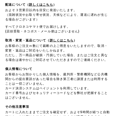
配送について（
詳しくはこちら
）
およそ３営業日以内を目安に発送いたします。
（混雑状況やお取り寄せ状況、天候などにより、運送に遅れが生じ
る場合がございます）
すべてクロネコヤマト便でお届けします。
(店頭受取・ネコポス・メール便はございません)
取消・変更・返品について（
詳しくはこちら
）
お客様のご注文ｍ数にて裁断の上ご用意をいたしますので、取消・
変更・返品はご対応をいたしかねます。
ただし、万一商品が破損・汚損していた場合、またはご注文と異な
る場合は速やかにご対応させていただきますのでご連絡ください。
個人情報について
お客様からお預かりした個人情報を、裁判所・警察機関など公共機
関からの提出要請があった場合を除き第三者に譲渡または利用する
ことは一切ございません。
カード決済システムはペイジェントを利用しています。
カード番号およびセキュリティーコードなどを弊社が把握すること
はございません。
その他注意事項
カートに入れたままでご注文を確定せず、およそ5時間が経つと自動