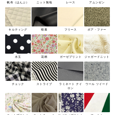
帆布（はんぷ）
ニット無地
レース
アムンゼン
キルティング
暗幕
フリース
ボア・ファー
水玉
花柄
ガーゼプリント
ジャガードニット
チェック
ストライプ
ラミネート ナイ
ウール ツイード
ロン