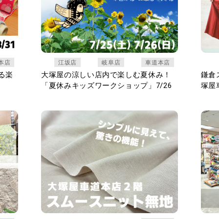
本店
江坂店
岐阜店
車道本店
くる楽
大塚屋の涼しい店内で楽しむ夏休み！
鎌倉
「夏休みキッズワークショップ」7/26
塚屋