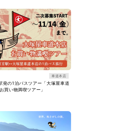
車道本店
駅発の1泊バスツアー「大塚屋車道
 お買い物満喫ツアー」