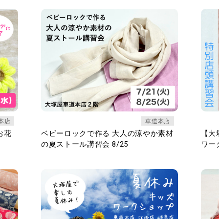
本店
車道本店
お花
ベビーロックで作る 大人の涼やか素材
【大
の夏ストール講習会 8/25
ワーク