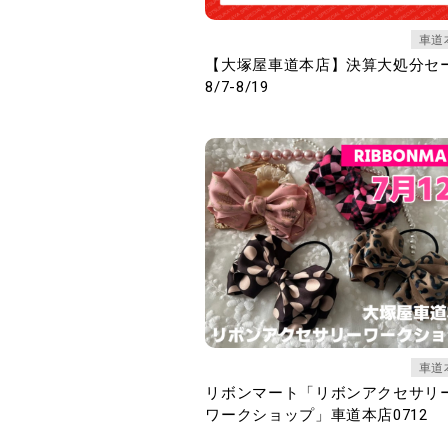
車道
【大塚屋車道本店】決算大処分セ
8/7-8/19
車道
リボンマート「リボンアクセサリ
ワークショップ」車道本店0712