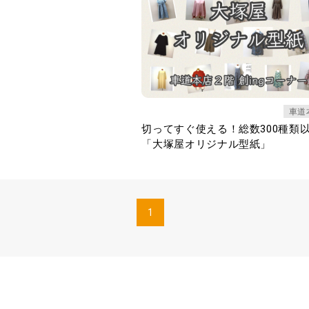
車道
切ってすぐ使える！総数300種類
「大塚屋オリジナル型紙」
1