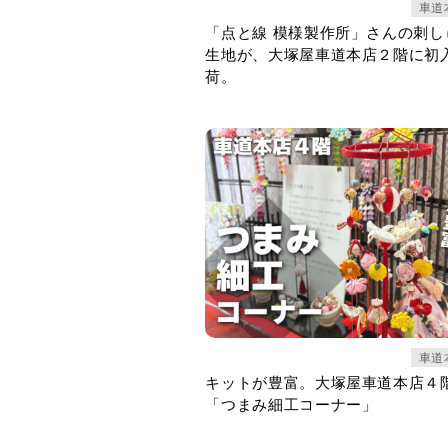
車道
「点と線 模様製作所」さんの刺し
生地が、大塚屋車道本店２階に初
荷。
車道
キットが豊富。大塚屋車道本店４
「つまみ細工コーナー」