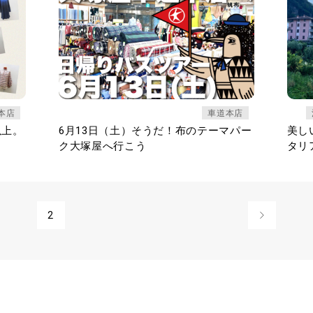
本店
車道本店
以上。
6月13日（土）そうだ！布のテーマパー
美し
ク大塚屋へ行こう
タリ
2