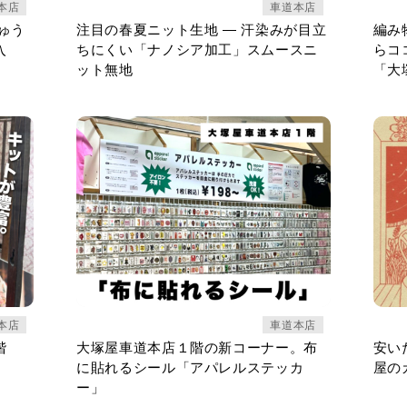
本店
車道本店
ゅう
注目の春夏ニット生地 ― 汗染みが目立
編み
入
ちにくい「ナノシア加工」スムースニ
らコ
ット無地
「大
本店
車道本店
階
大塚屋車道本店１階の新コーナー。布
安い
に貼れるシール「アパレルステッカ
屋の
ー」