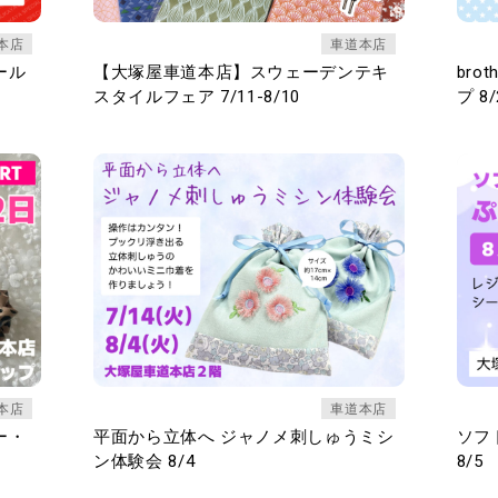
本店
車道本店
ール
【大塚屋車道本店】スウェーデンテキ
br
スタイルフェア 7/11-8/10
プ 8/
本店
車道本店
ー・
平面から立体へ ジャノメ刺しゅうミシ
ソフ
ン体験会 8/4
8/5