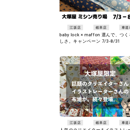
江坂店
岐阜店
車道
baby lock × maffon 選んで、つ
しさ。キャンペーン 7/3-8/31
江坂店
岐阜店
車道