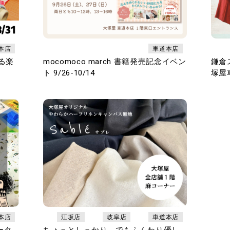
本店
車道本店
くる楽
mocomoco march 書籍発売記念イベン
鎌倉
ト 9/26-10/14
塚屋
本店
江坂店
岐阜店
車道本店