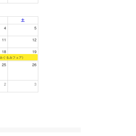
土
4
5
11
12
18
19
みぐるみフェア)
25
26
2
3