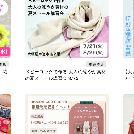
本店
車道本店
お花
ベビーロックで作る 大人の涼やか素材
【大
の夏ストール講習会 8/25
ワーク