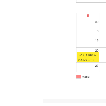
日
30
6
13
20
うさくま展(あみ
ぐるみフェア)
27
休業日