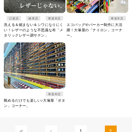
江坂店
岐阜店
車道本店
車道本店
洗える＆縮まない＆シワになりにく
エコバッグやパーカー制作に大活
い！レザーのような不思議な布「メ
躍！大塚屋の「ナイロン」コーナ
タリックレザー調サテン」
ー。
車道本店
眺めるだけでも楽しい♪大塚屋「ボタ
ン」コーナー。
1
2