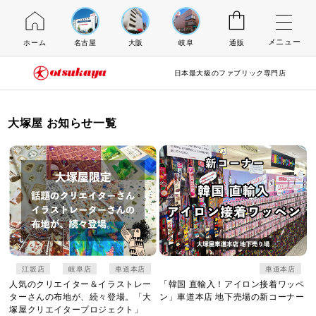
メニュー
ホーム
名古屋
大阪
岐阜
通販
日本最大級のファブリック専門店
大塚屋 お知らせ一覧
江坂店
岐阜店
車道本店
車道本店
人気のクリエイター＆イラストレー
「韓国 直輸入！アイロン接着ワッペ
ターさんの布地が、続々登場。「大
ン」車道本店 地下売場の新コーナー
塚屋クリエイタープロジェクト」