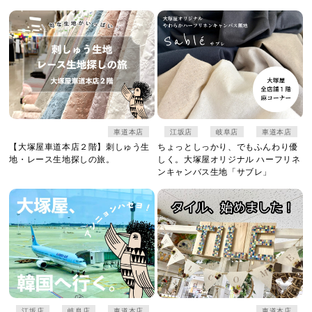
車道本店
江坂店
岐阜店
車道本店
【大塚屋車道本店２階】刺しゅう生
ちょっとしっかり、でもふんわり優
地・レース生地探しの旅。
しく。大塚屋オリジナル ハーフリネ
ンキャンバス生地「サブレ」
江坂店
岐阜店
車道本店
車道本店