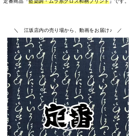
定番商品『
藍染調・ムラ糸クロス和柄プリント
』です。
＼ 江坂店内の売り場から、動画をお届け♪ ／
動
画
プ
レ
ー
ヤ
ー