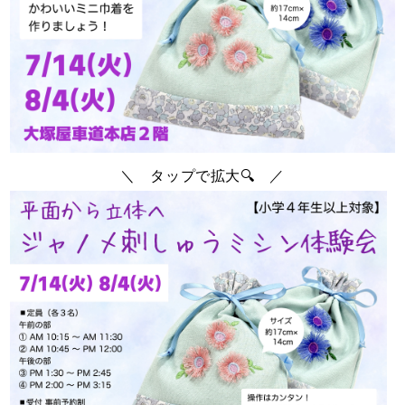
＼ タップで拡大🔍 ／