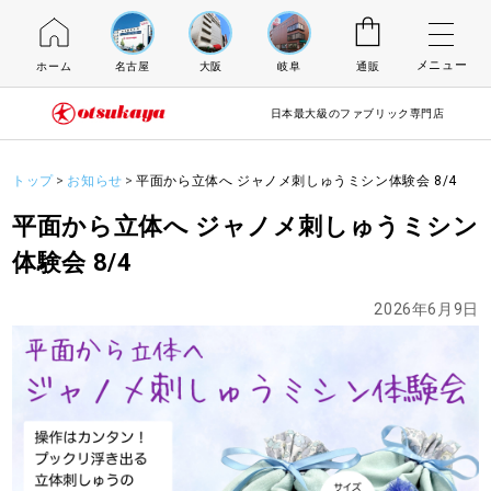
メニュー
ホーム
名古屋
大阪
岐阜
通販
日本最大級のファブリック専門店
トップ
お知らせ
平面から立体へ ジャノメ刺しゅうミシン体験会 8/4
平面から立体へ ジャノメ刺しゅうミシン
体験会 8/4
2026年6月9日