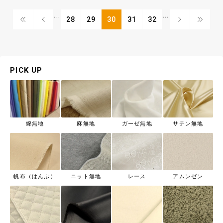
...
...
28
29
30
31
32
PICK UP
綿無地
麻無地
ガーゼ無地
サテン無地
帆布（はんぷ）
ニット無地
レース
アムンゼン