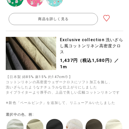
商品を詳しく見る
Exclusive collection 洗いざら
し風コットンリネン高密度クロ
ス
1,437円（税込1,580円）／
1m
【日本製 綿85% 麻15% 約147cm巾】
コットンリネンの高密度ウェザークロスにソフト加工を施し、
洗いざらしたようなナチュラルな仕上がりにしました
タイプライターより厚手の、上品で美しい広幅コットンリネンです
※新色「ペールピンク」を追加して、リニューアルいたしました
選択中の色、柄: