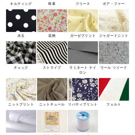
キルティング
暗幕
フリース
ボア・ファー
水玉
花柄
ガーゼプリント
ジャガードニット
チェック
ストライプ
ラミネート ナイ
ウール ツイード
ロン
ニットプリント
ニットチュール
リバティプリント
フェルト