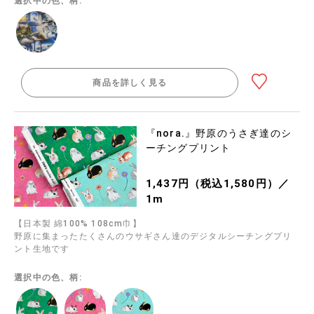
選択中の色、柄:
商品を詳しく見る
『nora.』野原のうさぎ達のシ
ーチングプリント
1,437円（税込1,580円）／
1m
【日本製 綿100% 108cm巾】
野原に集まったたくさんのウサギさん達のデジタルシーチングプリ
ント生地です
選択中の色、柄: