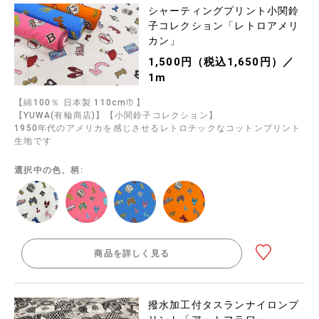
シャーティングプリント小関鈴
子コレクション「レトロアメリ
カン」
1,500円（税込1,650円）／
1m
【綿100％ 日本製 110cm巾】
【YUWA(有輪商店)】【小関鈴子コレクション】
1950年代のアメリカを感じさせるレトロチックなコットンプリント
生地です
選択中の色、柄:
商品を詳しく見る
撥水加工付タスランナイロンプ