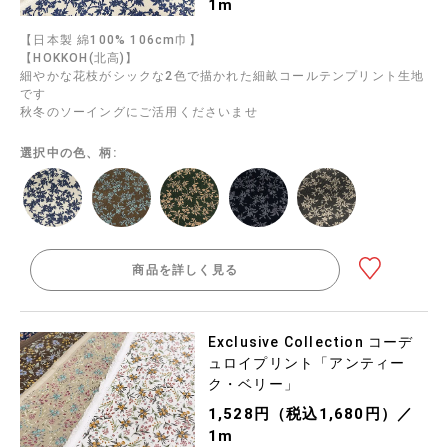
1m
【日本製 綿100% 106cm巾】
【HOKKOH(北高)】
細やかな花枝がシックな2色で描かれた細畝コールテンプリント生地
です
秋冬のソーイングにご活用くださいませ
選択中の色、柄:
商品を詳しく見る
Exclusive Collection コーデ
ュロイプリント「アンティー
ク・ベリー」
1,528円（税込1,680円）／
1m