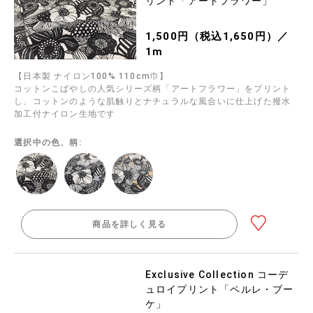
リント「アートフラワー」
1,500円（税込1,650円）／
1m
【日本製 ナイロン100% 110cm巾】
コットンこばやしの人気シリーズ柄「アートフラワー」をプリント
し、コットンのような肌触りとナチュラルな風合いに仕上げた撥水
加工付ナイロン生地です
選択中の色、柄:
商品を詳しく見る
Exclusive Collection コーデ
ュロイプリント「ペルレ・ブー
ケ」