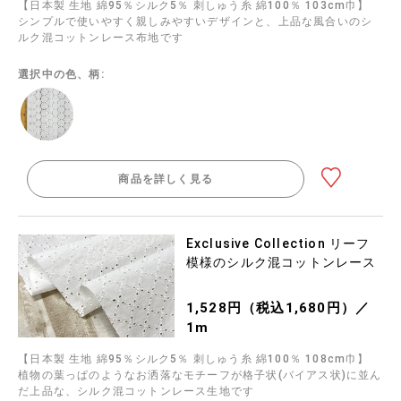
【日本製 生地 綿95％シルク5％ 刺しゅう糸 綿100％ 103cm巾】
シンプルで使いやすく親しみやすいデザインと、上品な風合いのシ
ルク混コットンレース布地です
選択中の色、柄:
商品を詳しく見る
Exclusive Collection リーフ
模様のシルク混コットンレース
1,528円（税込1,680円）／
1m
【日本製 生地 綿95％シルク5％ 刺しゅう糸 綿100％ 108cm巾】
植物の葉っぱのようなお洒落なモチーフが格子状(バイアス状)に並ん
だ上品な、シルク混コットンレース生地です