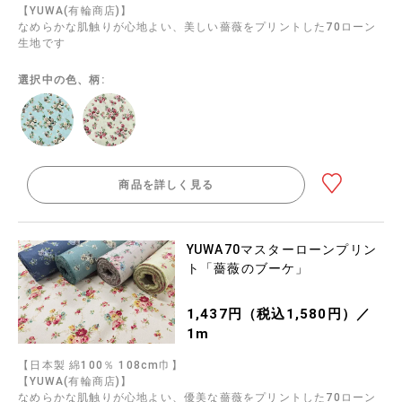
【YUWA(有輪商店)】
なめらかな肌触りが心地よい、美しい薔薇をプリントした70ローン
生地です
選択中の色、柄:
商品を詳しく見る
YUWA70マスターローンプリン
ト「薔薇のブーケ」
1,437円（税込1,580円）／
1m
【日本製 綿100％ 108cm巾】
【YUWA(有輪商店)】
なめらかな肌触りが心地よい、優美な薔薇をプリントした70ローン